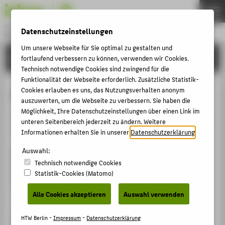
Master
Datenschutzeinstellungen
MUSEUMSMANAGEMENT UND -KOMMUNIKATION
Menu
Um unsere Webseite für Sie optimal zu gestalten und
AKTIVITÄTEN
fortlaufend verbessern zu können, verwenden wir Cookies.
THEMEN
Technisch notwendige Cookies sind zwingend für die
STUDIUM
Funktionalität der Webseite erforderlich. Zusätzliche Statistik-
Cookies erlauben es uns, das Nutzungsverhalten anonym
Abschlussfahrt Bologna 2026
BEWERBUNG
auszuwerten, um die Webseite zu verbessern. Sie haben die
AKTIVITÄTEN
Möglichkeit, Ihre Datenschutzeinstellungen über einen Link im
Die Abschlussfahrt des Master-Studiengangs ging 2026
unteren Seitenbereich jederzeit zu ändern. Weitere
KARRIERE
nach Bologna.
Informationen erhalten Sie in unserer
Datenschutzerklärung
.
PERSONEN
Auswahl:
Die Student:innen sammelten spannende Eindrücke in
Technisch notwendige Cookies
Museen wie dem MAMbo und dem Palazzo Pepoli –
INTERNATIONAL (EN)
Statistik-Cookies (Matomo)
Museo della Storia di Bologna, genossen gutes Essen
BACHELOR
und waren in bester Gesellschaft.
Alle Cookies akzeptieren
Auswahl verwenden
FACHBEREICH 5
Unsere Bildergalerie fängt die Highlights dieser
HTW Berlin -
Impressum
-
Datenschutzerklärung
besonderen Reise ein.