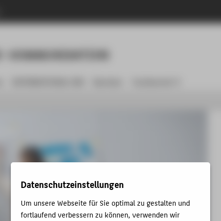
n
Menu
 -KOMMUNIKATION
n
INTERNATIONAL (EN)
Bachelor
Fachbereich 5
Datenschutzeinstellungen
Um unsere Webseite für Sie optimal zu gestalten und
fortlaufend verbessern zu können, verwenden wir