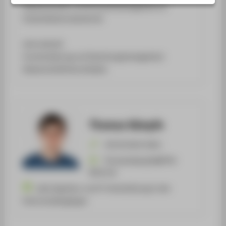
ZENTRALE SEITEN
Wissenstransfer und Ehrenamtsmanagement an
Industriekulturstandorten
PORTALE
BERATUNG & SERVICE
Lehre aktuell:
ZENTRALEINRICHTUNGEN
Inventarisierung und Sammlungsmanagement
Wissenschaftliches Arbeiten
Thomas Kämpfe
+49 30 5019-4261
Thomas.Kaempfe@HTW-
Berlin.de
Laboringenieur und IT-Unterstützung in den
Kulturstudiengängen