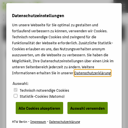
Datenschutzeinstellungen
Master
MUSEUMSMANAGEMENT UND -KOMMUNIKATION
Menu
Um unsere Webseite für Sie optimal zu gestalten und
fortlaufend verbessern zu können, verwenden wir Cookies.
PERSONEN
THEMEN
Technisch notwendige Cookies sind zwingend für die
Funktionalität der Webseite erforderlich. Zusätzliche Statistik-
STUDIUM
Cookies erlauben es uns, das Nutzungsverhalten anonym
Mitarbeiter_innen
BEWERBUNG
auszuwerten, um die Webseite zu verbessern. Sie haben die
Möglichkeit, Ihre Datenschutzeinstellungen über einen Link im
AKTIVITÄTEN
unteren Seitenbereich jederzeit zu ändern. Weitere
Informationen erhalten Sie in unserer
Datenschutzerklärung
.
KARRIERE
PERSONEN
Auswahl:
Katharina Hornscheidt
Technisch notwendige Cookies
INTERNATIONAL (EN)
Statistik-Cookies (Matomo)
+49 30 5019-3619
BACHELOR
Alle Cookies akzeptieren
Auswahl verwenden
Katharina.Hornscheidt@HTW-
FACHBEREICH 5
Berlin.de
HTW Berlin -
Impressum
-
Datenschutzerklärung
Industriekultur und Nachhaltigkeit