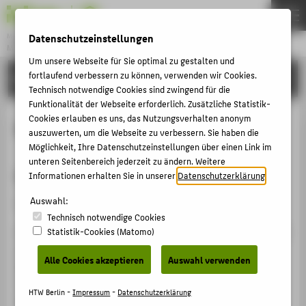
Datenschutzeinstellungen
Master
MUSEUMSMANAGEMENT UND -KOMMUNIKATION
Menu
Um unsere Webseite für Sie optimal zu gestalten und
fortlaufend verbessern zu können, verwenden wir Cookies.
BEWERBUNG
THEMEN
Technisch notwendige Cookies sind zwingend für die
STUDIUM
Funktionalität der Webseite erforderlich. Zusätzliche Statistik-
Cookies erlauben es uns, das Nutzungsverhalten anonym
Beratung
BEWERBUNG
auszuwerten, um die Webseite zu verbessern. Sie haben die
Möglichkeit, Ihre Datenschutzeinstellungen über einen Link im
AKTIVITÄTEN
unteren Seitenbereich jederzeit zu ändern. Weitere
Offene Beratungstage
KARRIERE
Informationen erhalten Sie in unserer
Datenschutzerklärung
.
PERSONEN
Auswahl:
Willkommen!
Technisch notwendige Cookies
INTERNATIONAL (EN)
Wir möchten Ihnen ermöglichen, sich im Monatstakt bei
Statistik-Cookies (Matomo)
BACHELOR
uns hinsichtlich des Studiums unserer Studiengänge
Alle Cookies akzeptieren
Auswahl verwenden
beraten zu lassen. Wir treffen uns dazu in einem
FACHBEREICH 5
Videokonferenz-Raum via Zoom mit Mikrofon und
HTW Berlin -
Impressum
-
Datenschutzerklärung
Kamera.