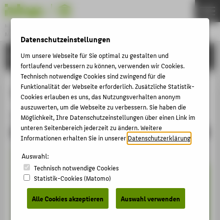
Master
MUSEUMSMANAGEMENT UND -KOMMUNIKATION
Datenschutzeinstellungen
Menu
STUDIUM
Um unsere Webseite für Sie optimal zu gestalten und
THEMEN
fortlaufend verbessern zu können, verwenden wir Cookies.
STUDIUM
Technisch notwendige Cookies sind zwingend für die
Funktionalität der Webseite erforderlich. Zusätzliche Statistik-
Studium
BEWERBUNG
Cookies erlauben es uns, das Nutzungsverhalten anonym
auszuwerten, um die Webseite zu verbessern. Sie haben die
AKTIVITÄTEN
Aufbau des Studiums
Möglichkeit, Ihre Datenschutzeinstellungen über einen Link im
KARRIERE
unteren Seitenbereich jederzeit zu ändern. Weitere
Informationen erhalten Sie in unserer
Datenschutzerklärung
.
PERSONEN
Auswahl:
INTERNATIONAL (EN)
Technisch notwendige Cookies
BACHELOR
Statistik-Cookies (Matomo)
FACHBEREICH 5
Alle Cookies akzeptieren
Auswahl verwenden