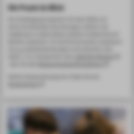
Die Praxis im Blick
Der Studiengang kooperiert mit einer Reihe von
kulturvermittelnden Einrichtungen in Berlin und
Umgebung. In jedem Modul arbeiten Studierende mit
Museen zusammen. Für die Partnermuseen analysieren
sie
u. a.
bestehende Konzepte und entwerfen neue
Ideen, z. B. in Kooperation dem
Jüdischen Museum
oder mit dem
Museumsverband Brandenburg
.
Weitere Kooperationspartner finden Sie hier:
Kooperationen